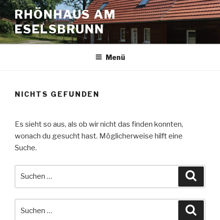
Zum
RHÖNHAUS AM
Inhalt
ESELSBRUNN
springen
Menü
NICHTS GEFUNDEN
Es sieht so aus, als ob wir nicht das finden konnten,
wonach du gesucht hast. Möglicherweise hilft eine
Suche.
Suche
Suche
nach:
Suche
Suche
nach: